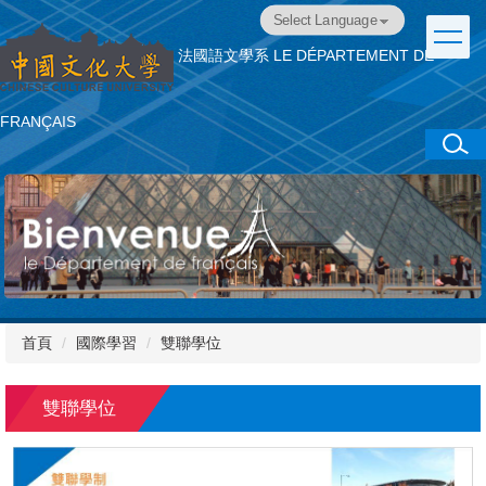
跳
Powered by
Translate
到
法國語文學系
LE DÉPARTEMENT DE
主
要
內
FRANÇAIS
容
區
首頁
國際學習
雙聯學位
雙聯學位