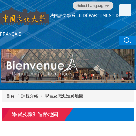
跳
Powered by
Translate
到
法國語文學系
LE DÉPARTEMENT DE
主
要
內
FRANÇAIS
容
區
首頁
課程介紹
學習及職涯進路地圖
學習及職涯進路地圖