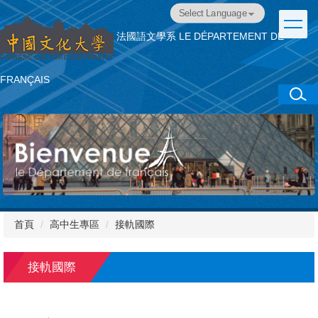
跳
Powered by
Translate
到
法國語文學系
LE DÉPARTEMENT DE
主
要
內
FRANÇAIS
容
區
首頁
高中生專區
接軌國際
接軌國際