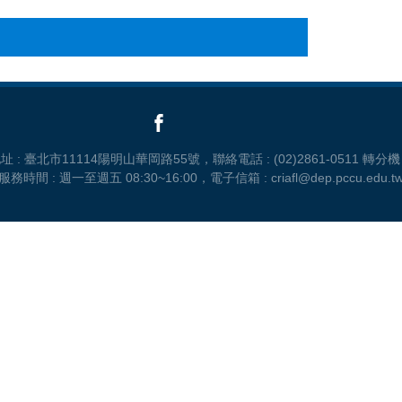
 : 臺北市11114陽明山華岡路55號，聯絡電話 : (02)2861-0511 轉分機 
服務時間 : 週一至週五 08:30~16:00，電子信箱 : criafl@dep.pccu.edu.t