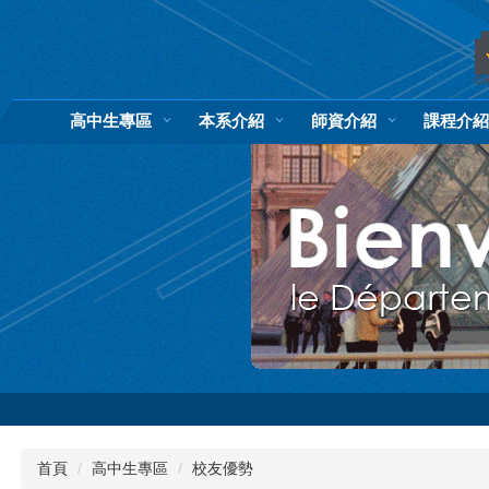
跳
到
主
要
內
高中生專區
本系介紹
師資介紹
課程介
容
區
首頁
高中生專區
校友優勢