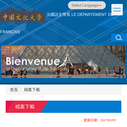
跳
Powered by
Translate
到
法國語文學系
LE DÉPARTEMENT DE
主
要
內
FRANÇAIS
容
區
首頁
檔案下載
檔案下載
更新日期：2017/03/03