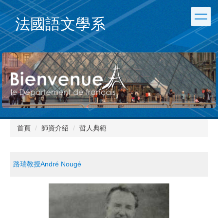
跳
到
法國語文學系
主
要
內
容
區
首頁
師資介紹
哲人典範
路瑞教授André Nougé