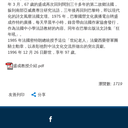
年 3 月，67 歲的盛成再次回到闊別三十多年的第二故鄉法國，
躲到南部亞威農專注研究法語，三年後再回到巴黎時，即以現代
化的詩文風靡法國文壇。1975 年，巴黎國營文化廣播電台聘盛
成作特約廣播，每天早晨半小時，錄音帶由法國作家協會發行，
作為法國中小學法語教材的內容。同年在巴黎出版法文詩集「狂
年吼」。
1985 年法國密特朗總統授予這位「世紀老人」法蘭西榮譽軍團
騎士勳章，以表彰他對中法文化交流所做出的突出貢獻。
1996 年 12 月 26 日辭世，享年 97 歲。
盛成教授介紹.pdf
瀏覽數:
1719
友善列印
分享