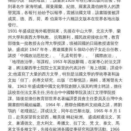
傳體小說「我的母親」，該書於1928 年在巴黎出版問世後，得
到著名作 家海明威、羅曼羅蘭、紀德、羅素及蕭伯納等人的讚
譽賞識，各報刊 紛紛予以報導，震撼法國文壇，該書隨後被譯
成英、德、西、荷、希 伯萊等十六種語文版本在世界各地出版
發行。
1931 年盛成從海外載譽歸來，先後在中山大學、北京大學、蘭
州大學和廣西大學執教。 抗戰勝利，國民政府接收台灣，教育
部徵集一批教授去台灣大學授課，填補回國的日籍教授遺留空
缺。盛成於 1947 年冬，應邀攜妻與 5 個幼小的子女赴台任教，
講授「中國政治思想史」、「孔孟荀哲學」、 「國際政治」、
「地理政治學」等課程。1953 年因故辭職，在家專心於法文譯
著，將法蘭西學士院院士瓦萊里的代表詩作「海上墳園」譯成中
文;他還寫了大量的西方文學，特別是法國文學的學術專著和論
文如「但丁」的專文研究、出版「巴黎憶語」兩輯，逐漸聲名大
噪。 1963 年盛成獲中國文化學院創辦人張其昀博士聘請，擔任
該校首任法文系主任;另在台中中國醫學院及淡江文理學院授
課。隨後並擔任教育部世界名著編譯委員會主任委員及台灣中央
圖書館特藏組編纂。 1964 年，應聯合國教科文組織之請，將劉
鶚的「老殘遊記」譯成法文，同年在巴黎出版。1965 年 8 月 1
日，赴美探望長女碧西，離美後 轉赴歐洲。 盛成精通法文、英
文、兼通德文、意大利文、希臘文、拉丁文、梵 文、泰文、馬
來文等多種文字，先後在歐洲各國從事研究和講學活動。1966