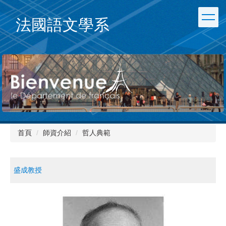
跳
到
法國語文學系
主
要
內
容
區
首頁
師資介紹
哲人典範
盛成教授