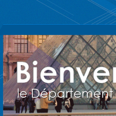
跳
到
主
要
內
容
區