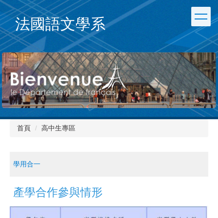
跳
到
法國語文學系
主
要
內
容
區
首頁
高中生專區
學用合一
產學合作參與情形